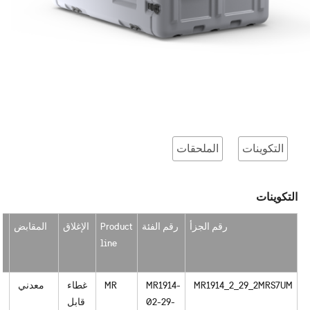
التكوينات
الملحقات
التكوينات
رقم الجزأ
رقم الفئة
Product
الإغلاق
المقابض
line
MR1914_2_29_2MRS7UM
MR1914-
MR
غطاء
معدني
02-29-
قابل