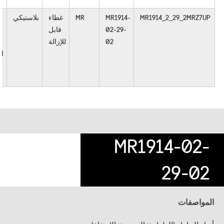
MR1914_2_29_2MRZ7UP
MR1914-
MR
غطاء
بلاستيكي
02-29-
قابل
02
للإزالة
ال
أ
MR1914-02-
29-02
المواصفات