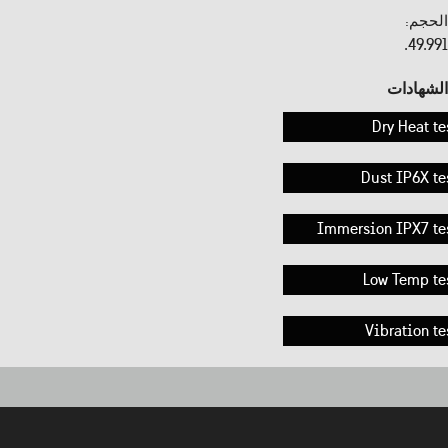
الحجم:
49.99l.
الشهادات
Dry Heat te
Dust IP6X te
Immersion IPX7 te
Low Temp te
Vibration te