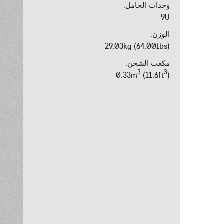
وحدات الحامل:
9U
الوزن:
29.03kg (64.00lbs)
مكعب الشحن:
3
3
0.33m
(11.6ft
)