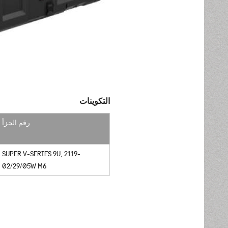
التكوينات
رقم الجزأ
SUPER V-SERIES 9U, 2119-
02/29/05W M6