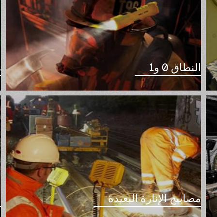
النطاق 0 و1
s
مصابيح الإنارة البعيدة
م