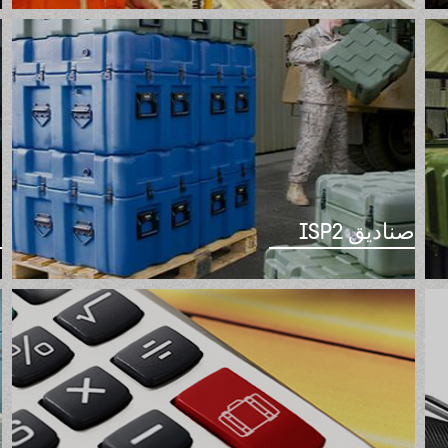
صناديق ISP2
م