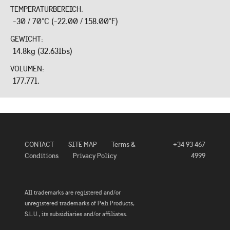
TEMPERATURBEREICH:
-30 / 70°C (-22.00 / 158.00°F)
GEWICHT:
14.8kg (32.63lbs)
VOLUMEN:
177.77l.
CONTACT
SITE MAP
Terms &
+34 93 467
Conditions
Privacy Policy
4999
All trademarks are registered and/or
unregistered trademarks of Peli Products,
S.L.U., its subsidiaries and/or affiliates.