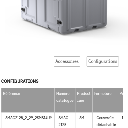
Accessoires
Configurations
CONFIGURATIONS
Référence
Numéro
Product
Fermeture
Poig
catalogue
line
SMAC2128_2_29_2SMS14UM
SMAC
SM
Couvercle
Mét
2128-
détachable