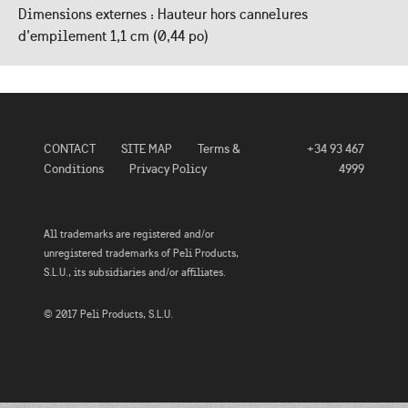
Dimensions externes : Hauteur hors cannelures
d’empilement 1,1 cm (0,44 po)
CONTACT
SITE MAP
Terms &
+34 93 467
Conditions
Privacy Policy
4999
All trademarks are registered and/or
unregistered trademarks of Peli Products,
S.L.U., its subsidiaries and/or affiliates.
© 2017 Peli Products, S.L.U.