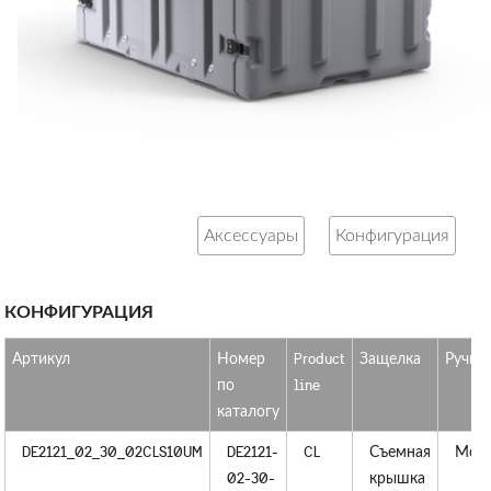
Аксессуары
Конфигурация
КОНФИГУРАЦИЯ
Артикул
Номер
Product
Защелка
Ручки
по
line
каталогу
DE2121_02_30_02CLS10UM
DE2121-
CL
Съемная
Мет
02-30-
крышка