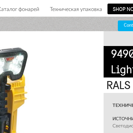
Каталог фонарей
Техническая упаковка
SHOP N
Cont
949
Ligh
RALS
ТЕХНИЧ
ИСТОЧНИ
Светодио