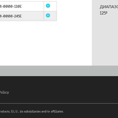
0-0000-110E
ДИАПАЗО
125º
0-0000-245E
Policy
ucts, S.L.U., its subsidiaries and/or affiliates.