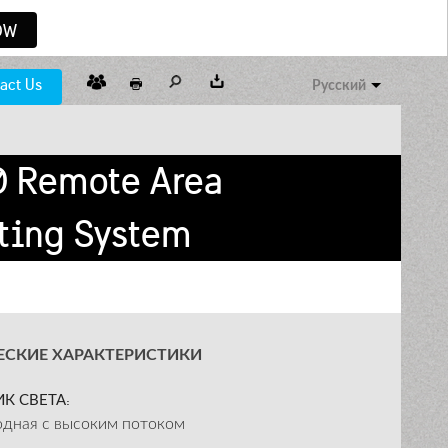
OW
act Us
Русский
0 Remote Area
ting System
ЕСКИЕ ХАРАКТЕРИСТИКИ
К СВЕТА:
дная с высоким потоком