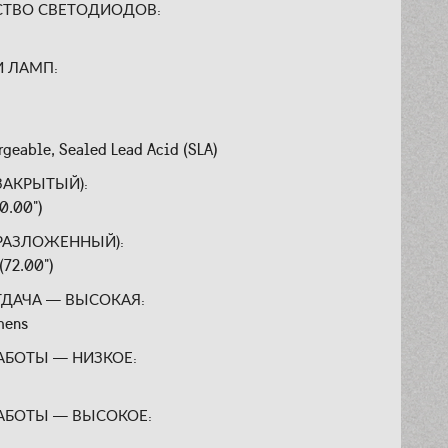
СТВО СВЕТОДИОДОВ:
И ЛАМП:
:
rgeable, Sealed Lead Acid (SLA)
ЗАКРЫТЫЙ):
0.00")
РАЗЛОЖЕННЫЙ):
(72.00")
ТДАЧА — ВЫСОКАЯ:
mens
АБОТЫ — НИЗКОЕ:
АБОТЫ — ВЫСОКОЕ: