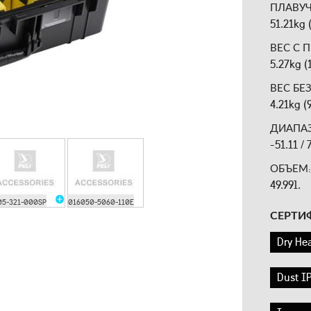
ПЛАВУЧ
51.21kg 
ВЕС С 
5.27kg (
ВЕС БЕ
4.21kg (
ДИАПАЗ
-51.11 /
ОБЪЕМ
49.99l.
05-321-000SP
016050-5060-110E
СЕРТИ
Dry Hea
Dust IP