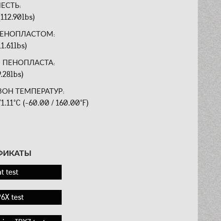
ЕСТЬ:
(112.90lbs)
ПЕНОПЛАСТОМ:
11.61lbs)
З ПЕНОПЛАСТА:
9.28lbs)
ОН ТЕМПЕРАТУР:
 71.11°C (-60.00 / 160.00°F)
:
ФИКАТЫ
t test
6X test