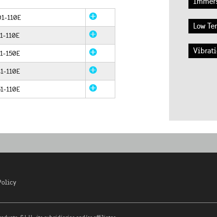
Immers
1-110E
Low Te
1-110E
Vibrati
1-150E
1-110E
1-110E
Policy