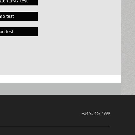
ion IPX7 test
mp test
on test
+34 93 467 4999