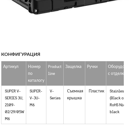
КОНФИГУРАЦИЯ
Артикул
Номер
Product
Защелка
Ручки
Оборудова
по
line
с отделкой
каталогу
SUPER V-
SUPER-
V-
Съемная
Пластик
Stainless s
SERIES 3U,
V-3U-
Series
крышка
(Black oxid
2109-
M6
RoHS Nicke
02/29/05W
black
M6