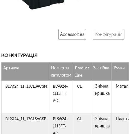
Accessories
Конфігурація
КОНФІГУРАЦІЯ
Артикул
Номер за
Product
Застібка
Ручки
каталогом
line
BL9024_11_13CLSACSM
BL9024-
CL
Знімна
Метал
1113FT-
кришка
AC
BL9024_11_13CLSACSP
BL9024-
CL
Знімна
Пластик
1113FT-
кришка
AC