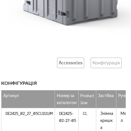
Accessories
Конфігурація
КОНФІГУРАЦІЯ
Артикул
Номер за
Product
Застібка
Ручки
каталогом
line
DE2425_02_27_05CLS11UM
DE2425-
CL
Знімна
Мета
02-27-05
кришк
л
а