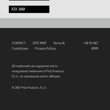
ATA 300
CONTACT
SITE MAP
Terms &
+34 93 467
Conditions
Privacy Policy
4999
All trademarks are registered and/or
unregistered trademarks of Peli Products,
S.L.U., its subsidiaries and/or affiliates.
© 2017 Peli Products, S.L.U.