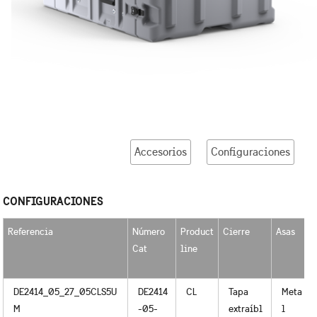
Accesorios
Configuraciones
CONFIGURACIONES
Referencia
Número
Product
Cierre
Asas
Cat
line
DE2414_05_27_05CLS5U
DE2414
CL
Tapa
Meta
M
-05-
extraíbl
l