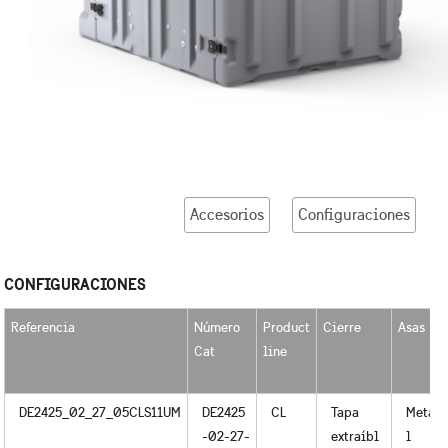
Accesorios
Configuraciones
CONFIGURACIONES
Referencia
Número
Product
Cierre
Asas
Cat
line
DE2425_02_27_05CLS11UM
DE2425
CL
Tapa
Meta
-02-27-
extraíbl
l