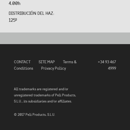
4.00h
DISTRIBUCIÓN DEL HAZ:
125º
CONTACT
SITE MAP
Terms &
+34 93 467
Conditions
Privacy Policy
4999
All trademarks are registered and/or
unregistered trademarks of Peli Products,
S.L.U., its subsidiaries and/or affiliates.
© 2017 Peli Products, S.L.U.