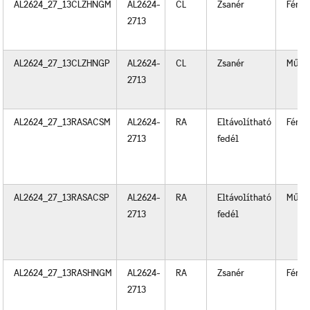
AL2624_27_13CLZHNGM
AL2624-
CL
Zsanér
Fém
2713
AL2624_27_13CLZHNGP
AL2624-
CL
Zsanér
Műan
2713
AL2624_27_13RASACSM
AL2624-
RA
Eltávolítható
Fém
2713
fedél
AL2624_27_13RASACSP
AL2624-
RA
Eltávolítható
Műan
2713
fedél
AL2624_27_13RASHNGM
AL2624-
RA
Zsanér
Fém
2713