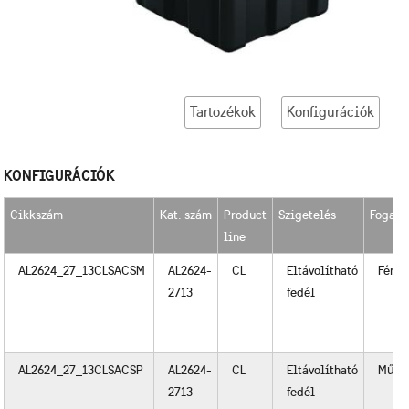
Tartozékok
Konfigurációk
KONFIGURÁCIÓK
Cikkszám
Kat. szám
Product
Szigetelés
Fogant
line
AL2624_27_13CLSACSM
AL2624-
CL
Eltávolítható
Fém
2713
fedél
AL2624_27_13CLSACSP
AL2624-
CL
Eltávolítható
Műan
2713
fedél