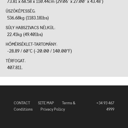
73.81 x 68.58 x 110.44cm (29.06" x 27.00" x 43.48")
ÚSZÓKÉPESSÉG:
536.68kg (1183.18lbs)
SÚLY HABSZIVACS NÉLKÜL:
22.41kg (49.40lbs)
HŐMÉRSÉKLET-TARTOMÁNY:
-28.89 / 60°C (-20.00 / 140.00°F)
TÉRFOGAT:
407.81l.
CONTACT
SITE MAP
Terms &
+34 93 467
Conditions
Privacy Policy
4999