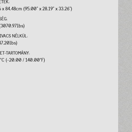
ETEK:
6 x 84.48cm (95.00" x 28.19" x 33.26")
SÉG:
(3070.97lbs)
IVACS NÉLKÜL:
47.20lbs)
ET-TARTOMÁNY:
0°C (-20.00 / 140.00°F)