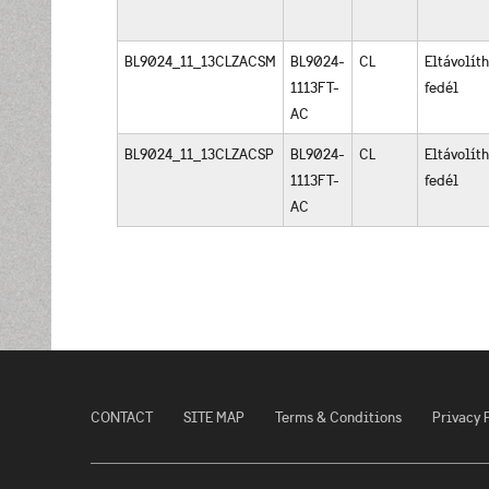
BL9024_11_13CLZACSM
BL9024-
CL
Eltávolít
1113FT-
fedél
AC
BL9024_11_13CLZACSP
BL9024-
CL
Eltávolít
1113FT-
fedél
AC
CONTACT
SITE MAP
Terms & Conditions
Privacy 