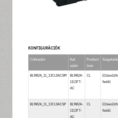
KONFIGURÁCIÓK
Cikkszám
Kat.
Product
Szigetelé
szám
line
BL9024_11_13CLSACSM
BL9024-
CL
Eltávolít
1113FT-
fedél
AC
BL9024_11_13CLSACSP
BL9024-
CL
Eltávolít
1113FT-
fedél
AC