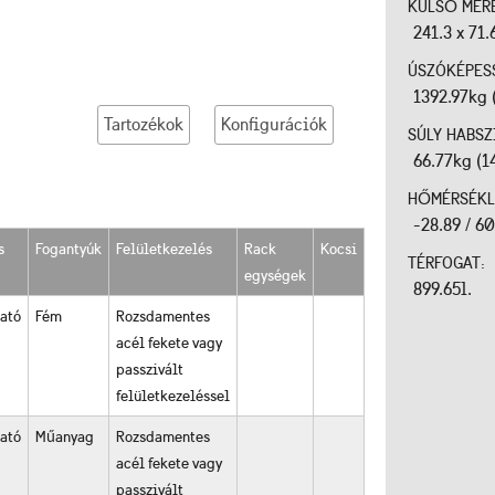
KÜLSŐ MÉR
241.3 x 71.
ÚSZÓKÉPES
1392.97kg 
Tartozékok
Konfigurációk
SÚLY HABSZ
66.77kg (1
HŐMÉRSÉKL
-28.89 / 6
s
Fogantyúk
Felületkezelés
Rack
Kocsi
TÉRFOGAT:
egységek
899.65l.
ható
Fém
Rozsdamentes
acél fekete vagy
passzivált
felületkezeléssel
ható
Műanyag
Rozsdamentes
acél fekete vagy
passzivált