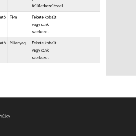
felületkezeléssel
ható
Fém
Fekete kobalt
vagy cink
szerkezet
ható
Műanyag
Fekete kobalt
vagy cink
szerkezet
Policy