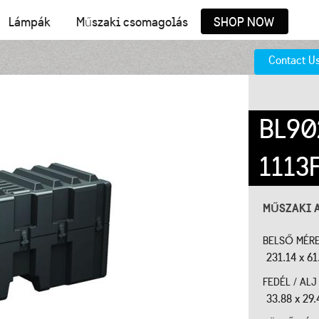
Lámpák
Műszaki csomagolás
SHOP NOW
Contact U
BL90
1113
MŰSZAKI 
BELSŐ MÉR
231.14 x 61
FEDÉL / AL
33.88 x 29.