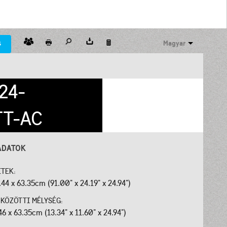
s
Magyar
24-
FT-AC
ADATOK
ETEK:
.44 x 63.35cm (91.00" x 24.19" x 24.94")
J KÖZÖTTI MÉLYSÉG:
46 x 63.35cm (13.34" x 11.60" x 24.94")