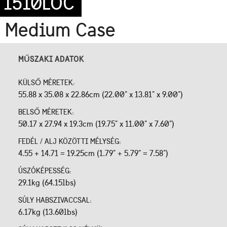
1510LOC
Medium Case
MŰSZAKI ADATOK
KÜLSŐ MÉRETEK:
55.88 x 35.08 x 22.86cm (22.00" x 13.81" x 9.00")
BELSŐ MÉRETEK:
50.17 x 27.94 x 19.3cm (19.75" x 11.00" x 7.60")
FEDÉL / ALJ KÖZÖTTI MÉLYSÉG:
4.55 + 14.71 = 19.25cm (1.79" + 5.79" = 7.58")
ÚSZÓKÉPESSÉG:
29.1kg (64.15lbs)
SÚLY HABSZIVACCSAL:
6.17kg (13.60lbs)