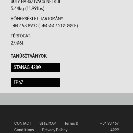
SÚLY HABSZIVACS NÉLKÜL:
5.44kg (11.99lbs)
HŐMÉRSÉKLET-TARTOMÁNY:
-40 / 98.89°C (-40.00 / 210.00°F)
TÉRFOGAT:
27.06l.
TANÚSÍTVÁNYOK
STANAG 4280
IP67
CONTACT
SITE MAP
Terms &
+34 93 467
Conditions
Privacy Policy
4999