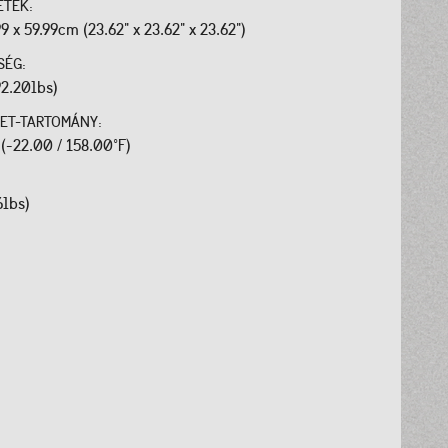
ETEK:
99 x 59.99cm (23.62" x 23.62" x 23.62")
SÉG:
92.20lbs)
ET-TARTOMÁNY:
 (-22.00 / 158.00°F)
6lbs)