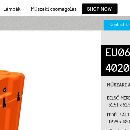
Lámpák
Műszaki csomagolás
SHOP NOW
Contact U
EU06
4020
MŰSZAKI 
BELSŐ MÉR
51.51 x 51.
FEDÉL / AL
19.99 x 40.