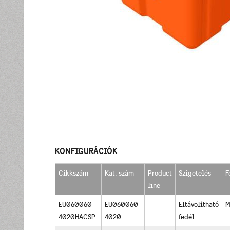
KONFIGURÁCIÓK
Cikkszám
Kat. szám
Product
Szigetelés
F
line
EU060060-
EU060060-
Eltávolítható
M
4020HACSP
4020
fedél