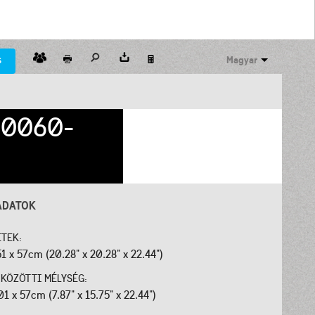
s
Magyar
0060-
ADATOK
ETEK:
51 x 57cm (20.28" x 20.28" x 22.44")
J KÖZÖTTI MÉLYSÉG:
01 x 57cm (7.87" x 15.75" x 22.44")