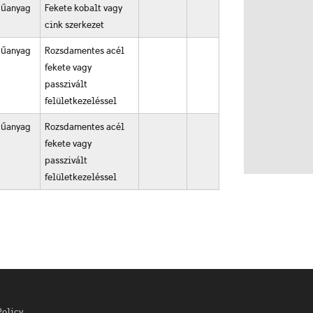
űanyag
Fekete kobalt vagy
cink szerkezet
űanyag
Rozsdamentes acél
fekete vagy
passzivált
felületkezeléssel
űanyag
Rozsdamentes acél
fekete vagy
passzivált
felületkezeléssel
Policy