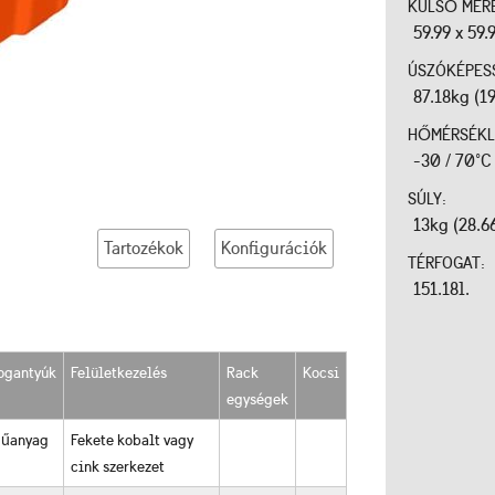
KÜLSŐ MÉR
59.99 x 59.
ÚSZÓKÉPES
87.18kg (1
HŐMÉRSÉKL
-30 / 70°C
SÚLY:
13kg (28.6
Tartozékok
Konfigurációk
TÉRFOGAT:
151.18l.
ogantyúk
Felületkezelés
Rack
Kocsi
egységek
űanyag
Fekete kobalt vagy
cink szerkezet