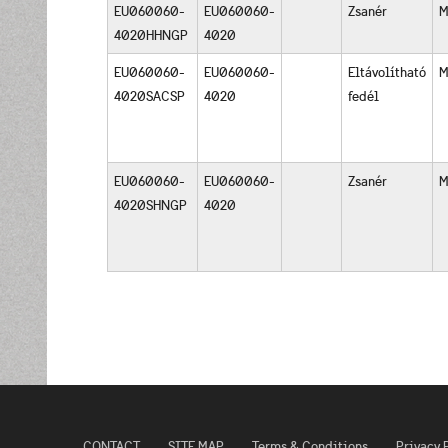
EU060060-
EU060060-
Zsanér
M
4020HHNGP
4020
EU060060-
EU060060-
Eltávolítható
M
4020SACSP
4020
fedél
EU060060-
EU060060-
Zsanér
M
4020SHNGP
4020
CONTACT
SITE MAP
Terms & Conditions
Privacy 