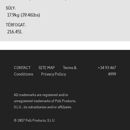
SÚLY:
17.9kg (39.46lbs)
TÉRFOGAT:
216.45l.
CONTACT
SITE MAP
Terms &
+34 93 467
Conditions
Privacy Policy
4999
All trademarks are registered and/or
unregistered trademarks of Peli Products,
S.L.U., its subsidiaries and/or affiliates.
© 2017 Peli Products, S.L.U.