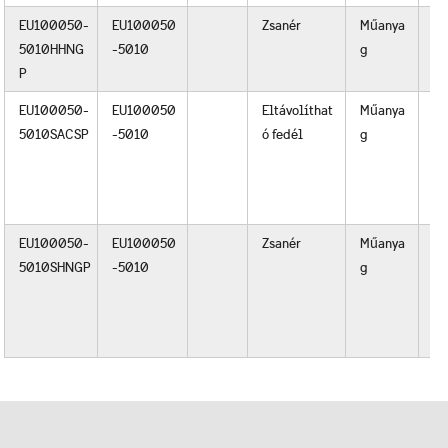
EU100050-
EU100050
Zsanér
Műanya
Fe
5010HHNG
-5010
g
va
P
sz
EU100050-
EU100050
Eltávolíthat
Műanya
Ro
5010SACSP
-5010
ó fedél
g
ac
pa
fe
l
EU100050-
EU100050
Zsanér
Műanya
Ro
5010SHNGP
-5010
g
ac
pa
fe
l