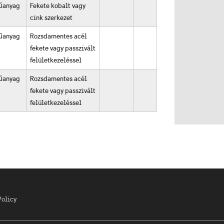
űanyag
Fekete kobalt vagy
cink szerkezet
űanyag
Rozsdamentes acél
fekete vagy passzivált
felületkezeléssel
űanyag
Rozsdamentes acél
fekete vagy passzivált
felületkezeléssel
Policy