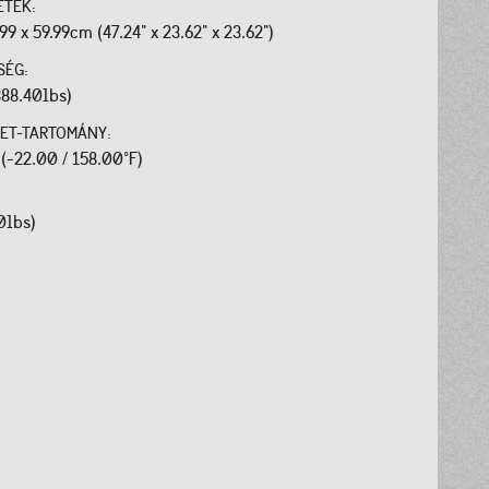
ETEK:
.99 x 59.99cm (47.24" x 23.62" x 23.62")
SÉG:
388.40lbs)
ET-TARTOMÁNY:
 (-22.00 / 158.00°F)
0lbs)