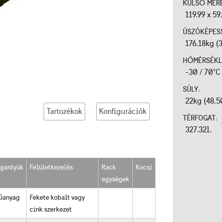
KÜLSŐ MÉR
119.99 x 59
ÚSZÓKÉPES
176.18kg (
HŐMÉRSÉKL
-30 / 70°C
SÚLY:
22kg (48.5
Tartozékok
Konfigurációk
TÉRFOGAT:
327.32l.
ogantyúk
Felületkezelés
Rack
Kocsi
egységek
űanyag
Fekete kobalt vagy
cink szerkezet