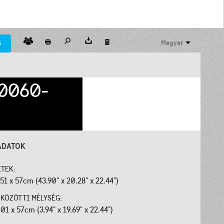
s
Magyar
0060-
ADATOK
ETEK:
.51 x 57cm (43.90" x 20.28" x 22.44")
J KÖZÖTTI MÉLYSÉG:
01 x 57cm (3.94" x 19.69" x 22.44")