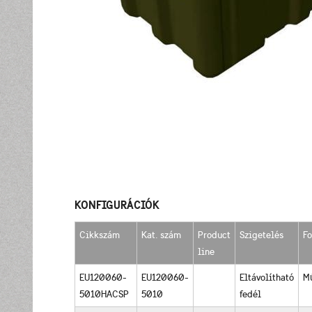
KONFIGURÁCIÓK
Cikkszám
Kat. szám
Product
Szigetelés
F
line
EU120060-
EU120060-
Eltávolítható
M
5010HACSP
5010
fedél