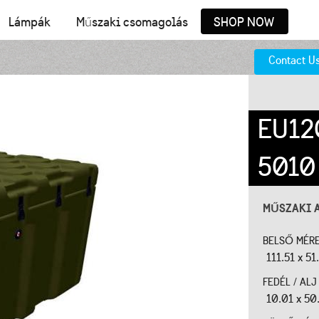
Lámpák
Műszaki csomagolás
SHOP NOW
Contact U
EU12
5010
MŰSZAKI 
BELSŐ MÉR
111.51 x 51
FEDÉL / AL
10.01 x 50.