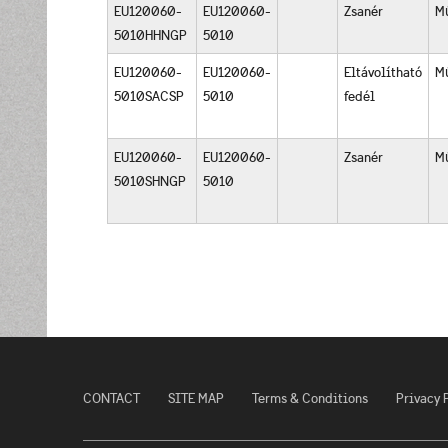
EU120060-
EU120060-
Zsanér
M
5010HHNGP
5010
EU120060-
EU120060-
Eltávolítható
M
5010SACSP
5010
fedél
EU120060-
EU120060-
Zsanér
M
5010SHNGP
5010
CONTACT
SITE MAP
Terms & Conditions
Privacy 