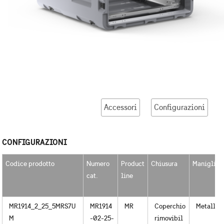
Accessori
Configurazioni
CONFIGURAZIONI
Codice prodotto
Numero
Product
Chiusura
Maniglie
cat.
line
MR1914_2_25_5MRS7U
MR1914
MR
Coperchio
Metallo
M
-02-25-
rimovibil