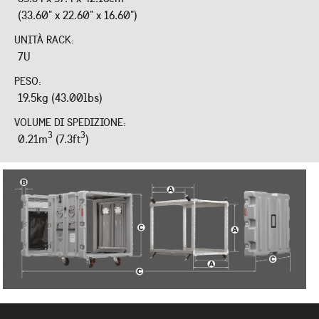
(33.60" x 22.60" x 16.60")
UNITÀ RACK:
7U
PESO:
19.5kg (43.00lbs)
VOLUME DI SPEDIZIONE:
3
3
0.21m
(7.3ft
)