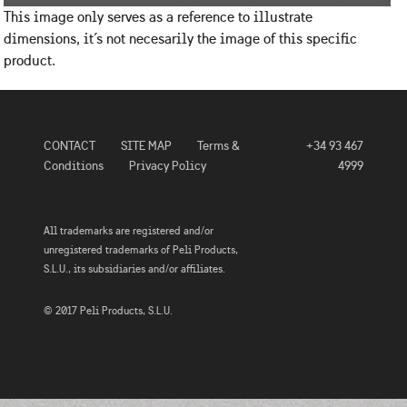
This image only serves as a reference to illustrate
dimensions, it´s not necesarily the image of this specific
product.
CONTACT
SITE MAP
Terms &
+34 93 467
Conditions
Privacy Policy
4999
All trademarks are registered and/or
unregistered trademarks of Peli Products,
S.L.U., its subsidiaries and/or affiliates.
© 2017 Peli Products, S.L.U.