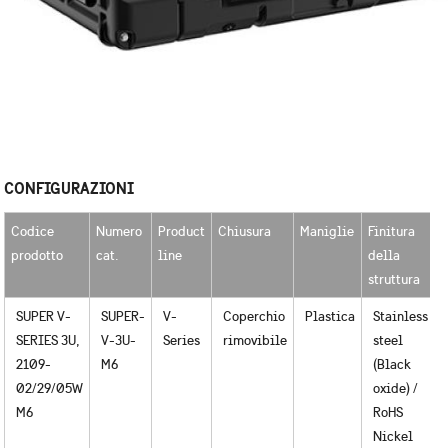
CONFIGURAZIONI
Codice
Numero
Product
Chiusura
Maniglie
Finitura
U
prodotto
cat.
line
della
r
struttura
SUPER V-
SUPER-
V-
Coperchio
Plastica
Stainless
SERIES 3U,
V-3U-
Series
rimovibile
steel
2109-
M6
(Black
02/29/05W
oxide) /
M6
RoHS
Nickel