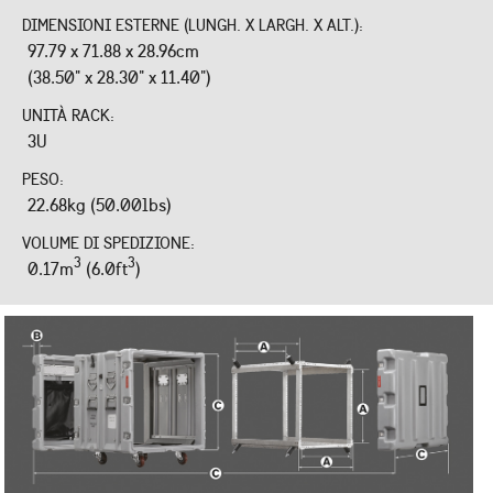
DIMENSIONI ESTERNE (LUNGH. X LARGH. X ALT.):
97.79 x 71.88 x 28.96cm
(38.50" x 28.30" x 11.40")
UNITÀ RACK:
3U
PESO:
22.68kg (50.00lbs)
VOLUME DI SPEDIZIONE:
3
3
0.17m
(6.0ft
)