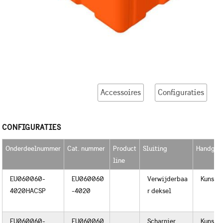
Accessoires
Configuraties
CONFIGURATIES
Onderdeelnummer
Cat. nummer
Product
Sluiting
Handgre
line
EU060060-
EU060060
Verwijderbaa
Kunstst
4020HACSP
-4020
r deksel
EU060060-
EU060060
Scharnier
Kunstst