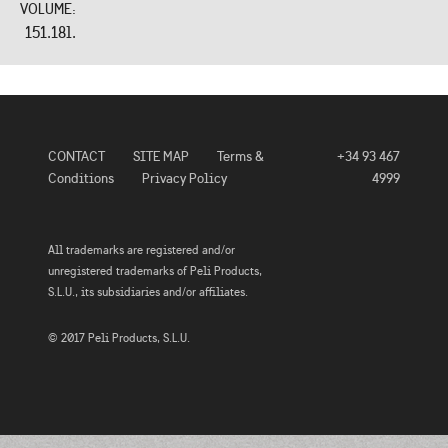
VOLUME:
151.18l.
CONTACT
SITE MAP
Terms &
+34 93 467
Conditions
Privacy Policy
4999
All trademarks are registered and/or
unregistered trademarks of Peli Products,
S.L.U., its subsidiaries and/or affiliates.
© 2017 Peli Products, S.L.U.