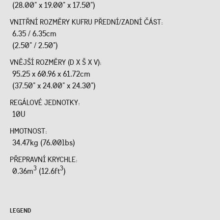
(28.00" x 19.00" x 17.50")
VNITŘNÍ ROZMĚRY KUFRU PŘEDNÍ/ZADNÍ ČÁST:
6.35 / 6.35cm
(2.50" / 2.50")
VNĚJŠÍ ROZMĚRY (D X Š X V):
95.25 x 60.96 x 61.72cm
(37.50" x 24.00" x 24.30")
REGÁLOVÉ JEDNOTKY:
10U
HMOTNOST:
34.47kg (76.00lbs)
PŘEPRAVNÍ KRYCHLE:
3
3
0.36m
(12.6ft
)
LEGEND