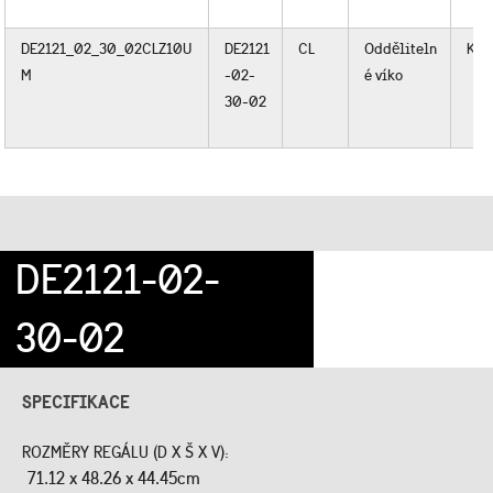
DE2121_02_30_02CLZ10U
DE2121
CL
Odděliteln
Kov
M
-02-
é víko
30-02
DE2121-02-
30-02
SPECIFIKACE
ROZMĚRY REGÁLU (D X Š X V):
71.12 x 48.26 x 44.45cm