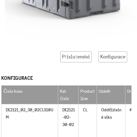
Příslušenství
Konfigurace
KONFIGURACE
Číslo kusu
Kat.
Product
Uzávěr
Drža
číslo
line
DE2121_02_30_02CLS10U
DE2121
CL
Odděliteln
Kov
M
-02-
é víko
30-02