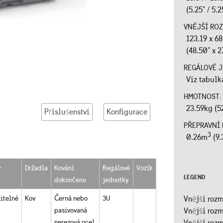
(5.25" / 5.2
VNĚJŠÍ ROZM
123.19 x 6
(48.50" x 2
REGÁLOVÉ 
Viz tabulk
HMOTNOST
23.59kg (5
Příslušenství
Konfigurace
PŘEPRAVNÍ 
3
0.26m
(9.
r
Držadla
Kování
Regálové
Vozík
LEGEND
dokončeno
jednotky
itelné
Kov
Černá nebo
3U
Vnější rozm
pasivovaná
Vnější rozm
nerezová ocel
Vnější rozm