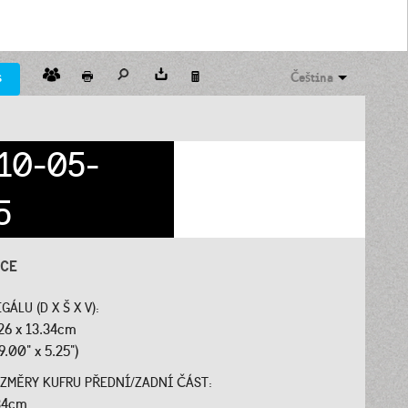
s
Čeština
10-05-
5
ACE
ÁLU (D X Š X V):
.26 x 13.34cm
9.00" x 5.25")
ZMĚRY KUFRU PŘEDNÍ/ZADNÍ ČÁST:
.34cm