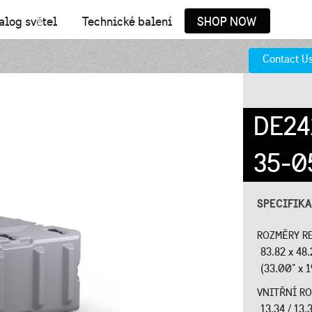
alog světel
Technické balení
SHOP NOW
Contact U
DE24
35-0
SPECIFIK
ROZMĚRY REG
83.82 x 48
(33.00" x 1
VNITŘNÍ RO
13.34 / 13