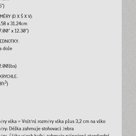
5")
ĚRY (D X Š X V):
8.58 x 31.24cm
7.00" x 12.30")
JEDNOTKY:
a dole
:
2.00lbs)
KRYCHLE:
3
3ft
)
ěry víka = Vnitřní rozměry víka plus 3,2 cm na víko
ěry: Délka zahrnuje stohovací žebra
ěry: Šířka všech kufrů zahrnuje připojená standardní