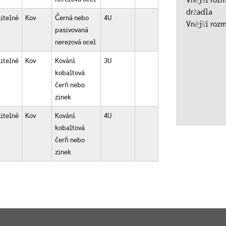
držadla
itelné
Kov
Černá nebo
4U
Vnější rozm
pasivovaná
nerezová ocel
itelné
Kov
Kování
3U
kobaltová
čerň nebo
zinek
itelné
Kov
Kování
4U
kobaltová
čerň nebo
zinek