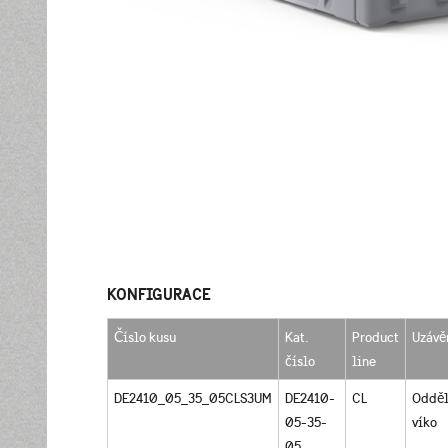
KONFIGURACE
Číslo kusu
Kat.
Product
Uzávě
číslo
line
DE2410_05_35_05CLS3UM
DE2410-
CL
Odděl
05-35-
víko
05