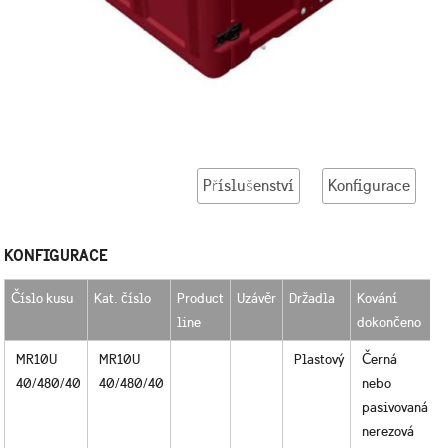
Příslušenství
Konfigurace
KONFIGURACE
Číslo kusu
Kat. číslo
Product
Uzávěr
Držadla
Kování
line
dokončeno
j
MR10U
MR10U
Plastový
Černá
40/480/40
40/480/40
nebo
pasivovaná
nerezová