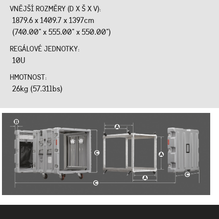
VNĚJŠÍ ROZMĚRY (D X Š X V):
1879.6 x 1409.7 x 1397cm
(740.00" x 555.00" x 550.00")
REGÁLOVÉ JEDNOTKY:
10U
HMOTNOST:
26kg (57.31lbs)