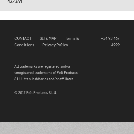
432.69l.
CONTACT
SITE MAP
Terms &
+34 93 467
Conditions
Privacy Policy
4999
All trademarks are registered and/or
unregistered trademarks of Peli Products,
S.L.U., its subsidiaries and/or affiliates.
© 2017 Peli Products, S.L.U.