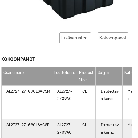
Lisävarusteet
Kokoonpanot
KOKOONPANOT
Osanumero
Luettelonro
Product
Suljin
Kahvat
line
AL2727_27_09CLSACSM
AL2727-
CL
Irrotettav
Metal
2709AC
a kansi
i
AL2727_27_09CLSACSP
AL2727-
CL
Irrotettav
Muov
2709AC
a kansi