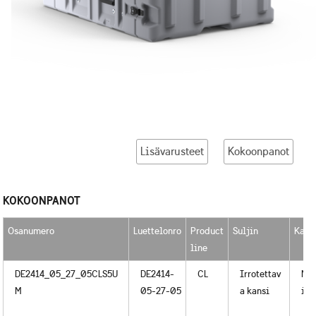
Lisävarusteet
Kokoonpanot
KOKOONPANOT
Osanumero
Luettelonro
Product
Suljin
Kahv
line
DE2414_05_27_05CLS5U
DE2414-
CL
Irrotettav
Met
M
05-27-05
a kansi
i