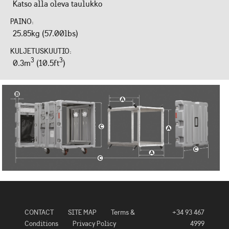
Katso alla oleva taulukko
PAINO:
25.85kg (57.00lbs)
KULJETUSKUUTIO:
3
3
0.3m
(10.5ft
)
CONTACT
SITE MAP
Terms &
+34 93 467
Conditions
Privacy Policy
4999