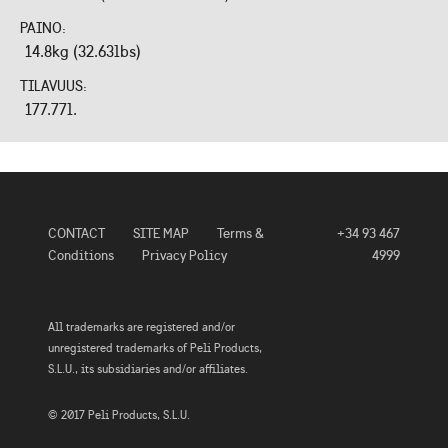
PAINO:
14.8kg (32.63lbs)
TILAVUUS:
177.77l.
CONTACT
SITE MAP
Terms &
+34 93 467
Conditions
Privacy Policy
4999
All trademarks are registered and/or
unregistered trademarks of Peli Products,
S.L.U., its subsidiaries and/or affiliates.
© 2017 Peli Products, S.L.U.