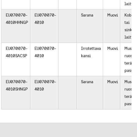
laittei
EU070070-
EU070070-
Sarana
Muovi
Kobalt
4010HHNGP
4010
tai
sinkin
laittei
EU070070-
EU070070-
Irrotettava
Muovi
Musta
4010SACSP
4010
kansi
ruostu
teräs t
passiv
EU070070-
EU070070-
Sarana
Muovi
Musta
4010SHNGP
4010
ruostu
teräs t
passiv