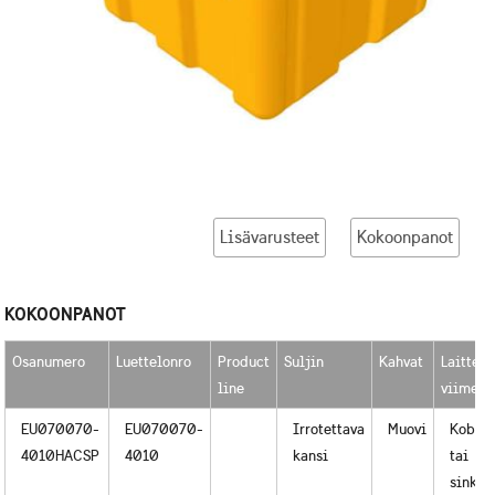
Lisävarusteet
Kokoonpanot
KOKOONPANOT
Osanumero
Luettelonro
Product
Suljin
Kahvat
Laitteis
line
viimeis
EU070070-
EU070070-
Irrotettava
Muovi
Kobalt
4010HACSP
4010
kansi
tai
sinkin