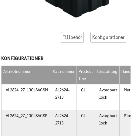
Tillbehör
Konfigurationer
KONFIGURATIONER
Artikelnummer
Kat.nummer
Product
Förslutning
Handta
line
AL2624_27_13CLSACSM
AL2624-
CL
Avtagbart
Metall
2713
lock
AL2624_27_13CLSACSP
AL2624-
CL
Avtagbart
Plast
2713
lock