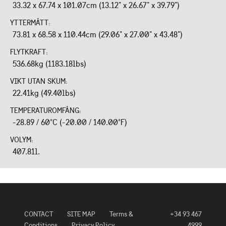
33.32 x 67.74 x 101.07cm (13.12" x 26.67" x 39.79")
YTTERMÅTT:
73.81 x 68.58 x 110.44cm (29.06" x 27.00" x 43.48")
FLYTKRAFT:
536.68kg (1183.18lbs)
VIKT UTAN SKUM:
22.41kg (49.40lbs)
TEMPERATUROMFÅNG:
-28.89 / 60°C (-20.00 / 140.00°F)
VOLYM:
407.81l.
CONTACT
SITE MAP
Terms &
+34 93 467
Conditions
Privacy Policy
4999