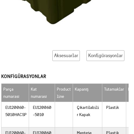
Aksesuarlar
Konfigürasyonlar
KONFIGÜRASYONLAR
Parça
Kat
Product
Kapanış
Tutamaklar
Bi
numarası
numarası
line
EU120060-
EU120060
Çıkartılabili
Plastik
Ko
5010HACSP
-5010
r Kapak
v
D
EU120060-
EU120060
Menteşe
Plastik
Ko