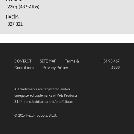
22kg (48.50lbs)
HACIM:
327.32l.
CONTACT
SITE MAP
Terms &
+34 93 467
Conditions
Privacy Policy
4999
All trademarks are registered and/or
unregistered trademarks of Peli Products,
S.L.U., its subsidiaries and/or affiliates.
© 2017 Peli Products, S.L.U.