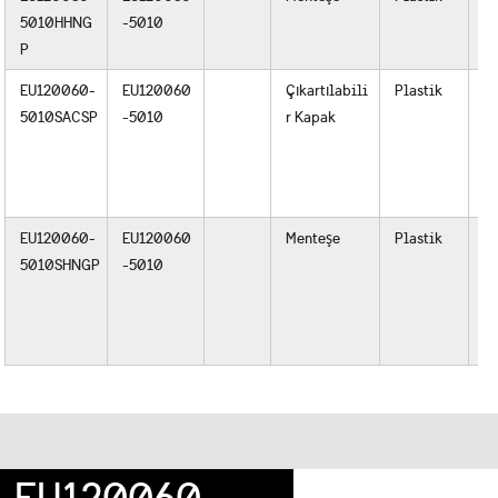
5010HHNG
-5010
v
P
D
EU120060-
EU120060
Çıkartılabili
Plastik
P
5010SACSP
-5010
r Kapak
Çe
v
Pa
ş
EU120060-
EU120060
Menteşe
Plastik
P
5010SHNGP
-5010
Çe
v
Pa
ş
EU120060-