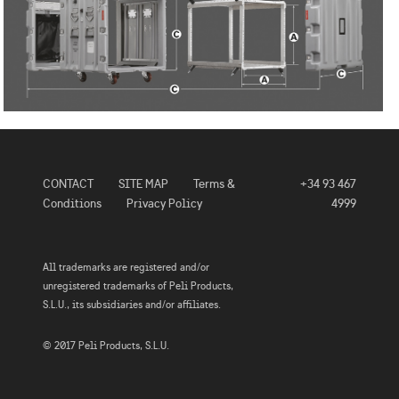
CONTACT
SITE MAP
Terms &
+34 93 467
Conditions
Privacy Policy
4999
All trademarks are registered and/or
unregistered trademarks of Peli Products,
S.L.U., its subsidiaries and/or affiliates.
© 2017 Peli Products, S.L.U.