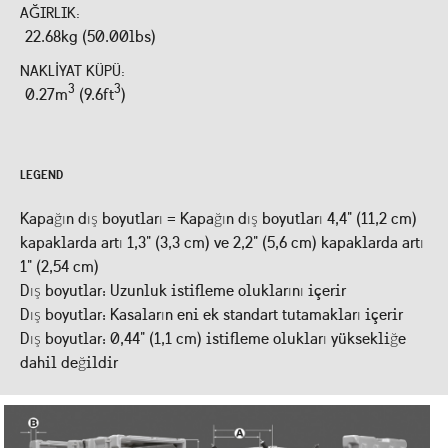
AĞIRLIK:
22.68kg (50.00lbs)
NAKLIYAT KÜPÜ:
3
3
0.27m
(9.6ft
)
LEGEND
Kapağın dış boyutları = Kapağın dış boyutları 4,4" (11,2 cm)
kapaklarda artı 1,3" (3,3 cm) ve 2,2" (5,6 cm) kapaklarda artı
1" (2,54 cm)
Dış boyutlar: Uzunluk istifleme oluklarını içerir
Dış boyutlar: Kasaların eni ek standart tutamakları içerir
Dış boyutlar: 0,44" (1,1 cm) istifleme olukları yüksekliğe
dahil değildir