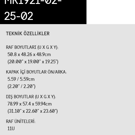
25-02
TEKNIK ÖZELLIKLER
RAF BOYUTLARI (U X G X Y):
50.8 x 48.26 x 48.9cm
(20.00" x 19.00" x 19.25")
KAPAK IÇI BOYUTLAR ÖN/ARKA:
5.59 / 5.59cm
(2.20" / 2.20")
DIŞ BOYUTLAR (U X G X Y):
78.99 x 57.4 x 59.94cm
(31.10" x 22.60" x 23.60")
RAF ÜNITELERI:
11U