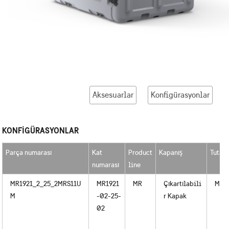
Aksesuarlar
Konfigürasyonlar
KONFIGÜRASYONLAR
Parça numarası
Kat
Product
Kapanış
Tutam
numarası
line
MR1921_2_25_2MRS11U
MR1921
MR
Çıkartılabili
Meta
M
-02-25-
r Kapak
02