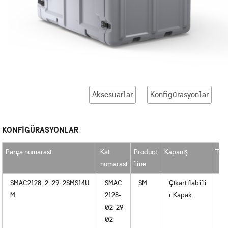
Aksesuarlar
Konfigürasyonlar
KONFIGÜRASYONLAR
Parça numarası
Kat
Product
Kapanış
Tut
numarası
line
SMAC2128_2_29_2SMS14U
SMAC
SM
Çıkartılabili
Me
M
2128-
r Kapak
02-29-
02