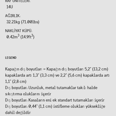
RAF ÜNITELERI:
14U
AĞIRLIK:
32.21kg (71.00lbs)
NAKLIYAT KÜPÜ:
3
3
0.42m
(14.9ft
)
LEGEND
Kapağın dış boyutları = Kapağın dış boyutları 5,2" (13,2 cm)
kapaklarda artı 1,3" (3,3 cm) ve 2,2" (5,6 cm) kapaklarda artı
1,1" (2,8 cm)
Dış boyutlar: Uzunluk, metal tutamaklar takılı halde
sıkıştırma oluklarını içerir
Dış boyutlar: Kasaların eni ek standart tutamakları içerir
Dış boyutlar: 0,44" (1,1 cm) istifleme olukları yüksekliğe
dahil değildir