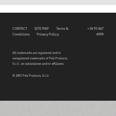
CONTACT
SITE MAP
Terms &
+34 93 467
Conditions
Privacy Policy
4999
All trademarks are registered and/or
unregistered trademarks of Peli Products,
S.L.U., its subsidiaries and/or affiliates.
© 2017 Peli Products, S.L.U.