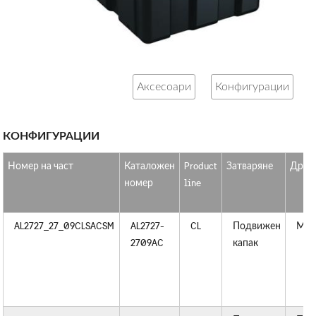
Аксесоари
Конфигурации
КОНФИГУРАЦИИ
Номер на част
Каталожен
Product
Затваряне
Дръж
номер
line
AL2727_27_09CLSACSM
AL2727-
CL
Подвижен
Мет
2709AC
капак