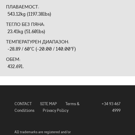
ПЛАВАЕМОСТ:
543.12kg (1197.38lbs)
ТЕГЛО БЕЗ ПЯНА:
23.41kg (51.60lbs)
ТЕМПЕРАТУРЕН ДИАПАЗОН:
-28.89 / 60°C (-20.00 / 140.00°F)
ОБЕМ:
432.69l.
CONTACT
SITE MAP
Terms &
+34 93 467
Conditions
Privacy Policy
4999
All trademarks are registered and/or