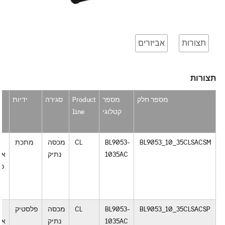
תצורות
אביזרים
תצורות
מספר חלק
מספר
Product
סגירה
ידיות
קטלוגי
line
BL9053_10_35CLSACSM
BL9053-
CL
מכסה
מתכת
1035AC
נתיק
אל
פס
ש
BL9053_10_35CLSACSP
BL9053-
CL
מכסה
פלסטיק
1035AC
נתיק
אל