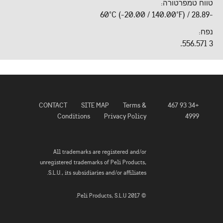
טווח טמפרטורה:
-28.89 / 60°C (-20.00 / 140.00°F)
נפח:
3 556.57l.
CONTACT
SITE MAP
Terms &
+34 93 467
Conditions
Privacy Policy
4999
All trademarks are registered and/or
unregistered trademarks of Peli Products,
S.L.U., its subsidiaries and/or affiliates.
© 2017 Peli Products, S.L.U.