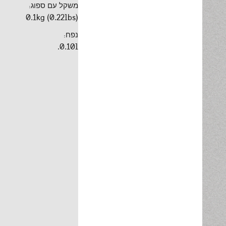
משקל עם ספוג:
0.1kg (0.22lbs)
נפח:
0.10l.