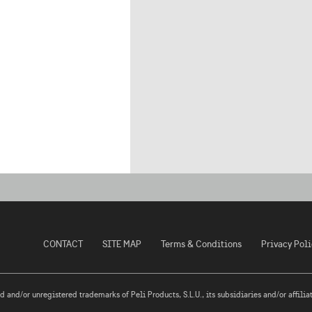
CONTACT
SITE MAP
Terms & Conditions
Privacy Poli
 and/or unregistered trademarks of Peli Products, S.L.U., its subsidiaries and/or affiliat