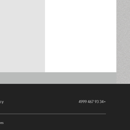
cy
+34 93 467 4999
es.