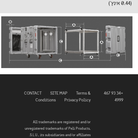
(0.44 אינץ')
CONTACT
SITE MAP
Terms &
+34 93 467
Conditions
Privacy Policy
4999
All trademarks are registered and/or
unregistered trademarks of Peli Products,
S.L.U., its subsidiaries and/or affiliates.