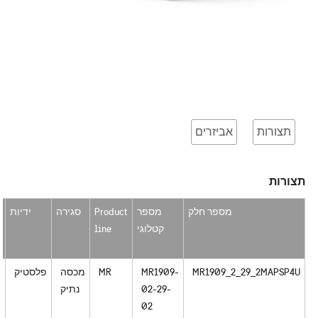
תצורות
אביזרים
תצורות
מספר חלק
מספר
Product
סגירה
ידיות
קטלוגי
line
MR1909_2_29_2MAPSP4U
MR1909-
MR
מכסה
פלסטיק
02-29-
נתיק
א
02