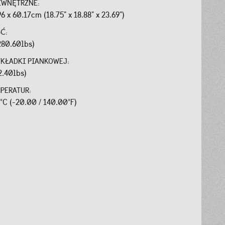
EWNĘTRZNE:
96 x 60.17cm (18.75" x 18.88" x 23.69")
ŚĆ:
280.60lbs)
WKŁADKI PIANKOWEJ:
2.40lbs)
MPERATUR:
0°C (-20.00 / 140.00°F)