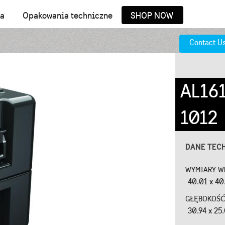
ia
Opakowania techniczne
SHOP NOW
Contact U
AL16
1012
DANE TEC
WYMIARY W
40.01 x 40.
GŁĘBOKOŚĆ
30.94 x 25.