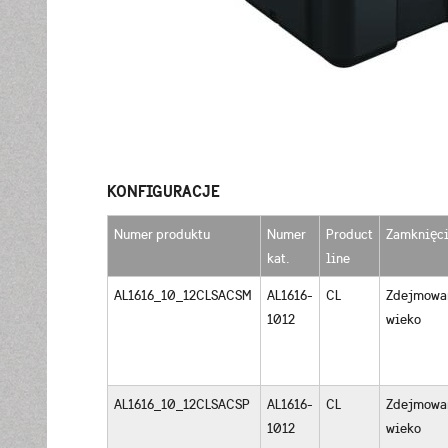
KONFIGURACJE
Numer produktu
Numer
Product
Zamknięc
kat.
line
AL1616_10_12CLSACSM
AL1616-
CL
Zdejmowa
1012
wieko
AL1616_10_12CLSACSP
AL1616-
CL
Zdejmowa
1012
wieko