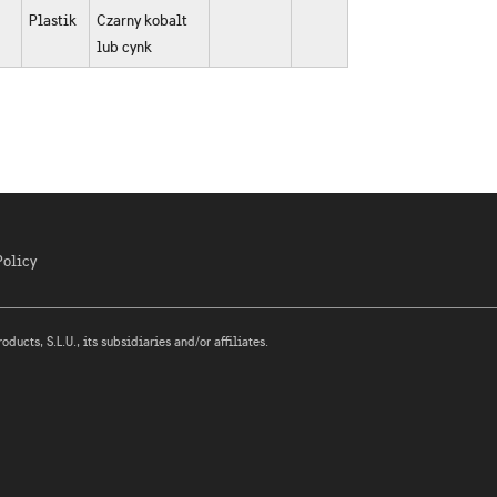
Plastik
Czarny kobalt
lub cynk
Policy
ucts, S.L.U., its subsidiaries and/or affiliates.