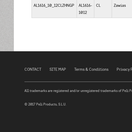
AL1616_10_12CLZHNGP
AL1616-
CL
Zawias
1012
CONTACT
SITE MAP
Terms & Conditions
Privacy 
All trademarks are registered and/or unregistered trademarks of Peli Prod
© 2017 Peli Products, S.L.U.