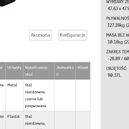
WYMIARY Z
47.63 x 47.
PŁYWALNO
127.28kg (
Akcesoria
Konfiguracje
MASA BEZ 
10.16kg (2
ZAKRES TE
-28.89 / 6
ie
Uchwyty
Wykończenie
Jednostka
Wózek
OBJĘTOŚĆ:
okuć
U
90.37l.
ne
Metal
Stal
nierdzewna,
czarna lub
pasywowana
ne
Plastik
Stal
nierdzewna,