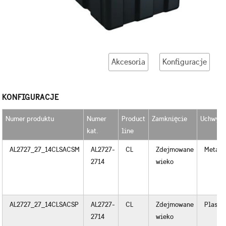
Akcesoria
Konfiguracje
KONFIGURACJE
Numer produktu
Numer
Product
Zamknięcie
Uchwyty
kat.
line
AL2727_27_14CLSACSM
AL2727-
CL
Zdejmowane
Metal
2714
wieko
AL2727_27_14CLSACSP
AL2727-
CL
Zdejmowane
Plastik
2714
wieko