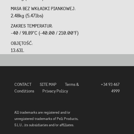
MASA BEZ WKŁADKI PIANKOWEJ:
2.48kg (5.47lbs)
ZAKRES TEMPERATUR:
-40 / 98.89°C (-40.00 / 210.00°F)
OBJĘTOŚĆ:
13.63l.
CONTACT
SITE MAP
Terms &
+34 93 467
Conditions
Privacy Policy
4999
All trademarks are registered and/or
unregistered trademarks of Peli Products,
S.L.U., its subsidiaries and/or affiliates.