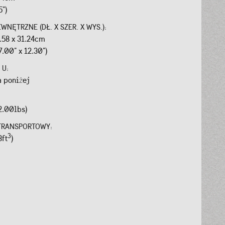
5")
WNĘTRZNE (DŁ. X SZER. X WYS.):
8.58 x 31.24cm
7.00" x 12.30")
 U:
a poniżej
2.00lbs)
TRANSPORTOWY:
3
3ft
)