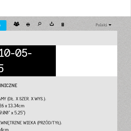
s
Polski
10-05-
5
HNICZNE
Y (DŁ. X SZER. X WYS.):
.26 x 13.34cm
9.00" x 5.25")
EWNĘTRZNE WIEKA (PRZÓD/TYŁ):
.34cm