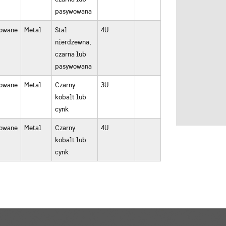
pasywowana
owane
Metal
Stal
4U
nierdzewna,
czarna lub
pasywowana
owane
Metal
Czarny
3U
kobalt lub
cynk
owane
Metal
Czarny
4U
kobalt lub
cynk