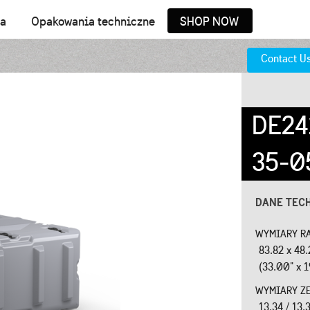
ia
Opakowania techniczne
SHOP NOW
Contact U
DE24
35-0
DANE TEC
WYMIARY RAM
83.82 x 48
(33.00" x 1
WYMIARY Z
13.34 / 13