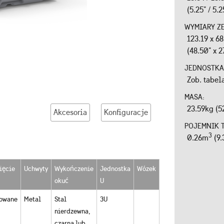
(5.25" / 5.2
WYMIARY ZE
123.19 x 6
(48.50" x 2
JEDNOSTKA
Zob. tabel
MASA:
23.59kg (5
Akcesoria
Konfiguracje
POJEMNIK 
3
0.26m
(9.
ięcie
Uchwyty
Wykończenie
Jednostka
Wózek
okuć
U
owane
Metal
Stal
3U
nierdzewna,
czarna lub