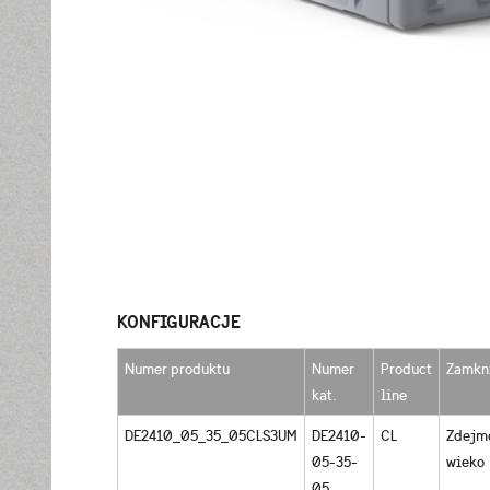
KONFIGURACJE
Numer produktu
Numer
Product
Zamkn
kat.
line
DE2410_05_35_05CLS3UM
DE2410-
CL
Zdejm
05-35-
wieko
05